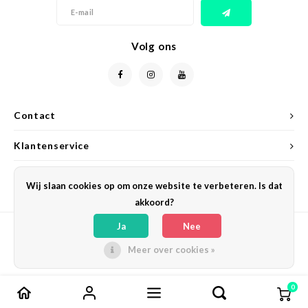
Volg ons
Contact
Klantenservice
Mijn account
Wij slaan cookies op om onze website te verbeteren. Is dat
akkoord?
Ja
Nee
Meer over cookies »
© Copyright 2026 Veil Cover Cream - Powered by
Lightspeed
- Theme by
Shopmonkey
0
Vergelijk producten
0