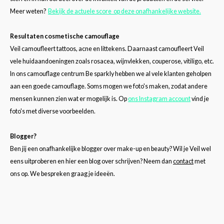
Meer weten?
Bekijk de actuele score op deze onafhankelijke website
.
Resultaten cosmetische camouflage
Veil camoufleert tattoos, acne en littekens. Daarnaast camoufleert Veil
vele huidaandoeningen zoals rosacea, wijnvlekken, couperose, vitiligo, etc.
In ons camouflage centrum Be sparkly hebben we al vele klanten geholpen
aan een goede camouflage. Soms mogen we foto's maken, zodat andere
mensen kunnen zien wat er mogelijk is. Op
ons Instagram account
vind je
foto's met diverse voorbeelden.
Blogger?
Ben jij een onafhankelijke blogger over make-up en beauty? Wil je Veil wel
eens uitproberen en hier een blog over schrijven? Neem dan
contact
met
ons op. We bespreken graag je ideeën.