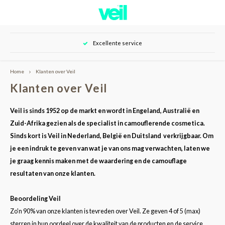
Hoofdmenu / over veil
Hoofdmenu / shop
Excellente service
Over Veil
Shop
Home
Klanten over Veil
Nieuwe klant
Onze klanten
Klanten over Veil
Huid camouflage
Tutorials
Veil is sinds 1952 op de markt en wordt in Engeland, Australië en
Zuid-Afrika gezien als de specialist in camouflerende cosmetica.
Huidverzorging
Resultaten
Sinds kort is Veil in Nederland, België en Duitsland verkrijgbaar. Om
je een indruk te geven van wat je van ons mag verwachten, laten we
Tattoo camouflage
Contact
je graag kennis maken met de waardering en de camouflage
resultaten van onze klanten.
Beoordeling Veil
Zo'n 90% van onze klanten is tevreden over Veil. Ze geven 4 of 5 (max)
sterren in hun oordeel over de kwaliteit van de producten en de service.