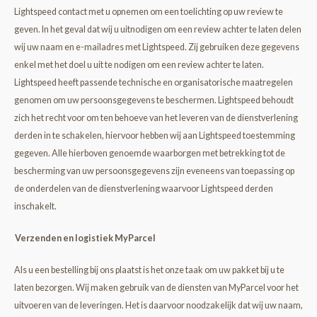
Lightspeed contact met u opnemen om een toelichting op uw review te
geven. In het geval dat wij u uitnodigen om een review achter te laten delen
wij uw naam en e-mailadres met Lightspeed. Zij gebruiken deze gegevens
enkel met het doel u uit te nodigen om een review achter te laten.
Lightspeed heeft passende technische en organisatorische maatregelen
genomen om uw persoonsgegevens te beschermen. Lightspeed behoudt
zich het recht voor om ten behoeve van het leveren van de dienstverlening
derden in te schakelen, hiervoor hebben wij aan Lightspeed toestemming
gegeven. Alle hierboven genoemde waarborgen met betrekking tot de
bescherming van uw persoonsgegevens zijn eveneens van toepassing op
de onderdelen van de dienstverlening waarvoor Lightspeed derden
inschakelt.
Verzenden en logistiek
MyParcel
Als u een bestelling bij ons plaatst is het onze taak om uw pakket bij u te
laten bezorgen. Wij maken gebruik van de diensten van MyParcel voor het
uitvoeren van de leveringen. Het is daarvoor noodzakelijk dat wij uw naam,