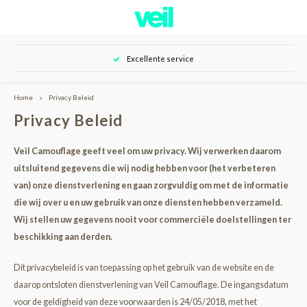
Hoofdmenu / over veil
Hoofdmenu / shop
Excellente service
Over Veil
Shop
Home
Privacy Beleid
Nieuwe klant
Onze klanten
Privacy Beleid
Huid camouflage
Tutorials
Veil Camouflage geeft veel om uw privacy. Wij verwerken daarom
uitsluitend gegevens die wij nodig hebben voor (het verbeteren
Huidverzorging
Resultaten
van) onze dienstverlening en gaan zorgvuldig om met de informatie
die wij over u en uw gebruik van onze diensten hebben verzameld.
Tattoo camouflage
Contact
Wij stellen uw gegevens nooit voor commerciële doelstellingen ter
beschikking aan derden.
Dit privacybeleid is van toepassing op het gebruik van de website en de
daarop ontsloten dienstverlening van Veil Camouflage. De ingangsdatum
voor de geldigheid van deze voorwaarden is 24/05/2018, met het