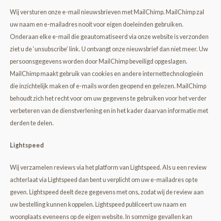
Wij versturen onze e-mail nieuwsbrieven met MailChimp. MailChimp zal
uw naam en e-mailadres nooit voor eigen doeleinden gebruiken.
Onderaan elke e-mail die geautomatiseerd via onze website is verzonden
ziet u de ‘unsubscribe’ link. U ontvangt onze nieuwsbrief dan niet meer. Uw
persoonsgegevens worden door MailChimp
beveiligd opgeslagen.
MailChimp maakt gebruik van cookies en andere internettechnologieën
die inzichtelijk maken of e-mails worden geopend en gelezen. MailChimp
behoudt zich het recht voor om uw gegevens te gebruiken voor het verder
verbeteren van de dienstverlening en in het kader daarvan informatie met
derden te delen.
Lightspeed
Wij verzamelen reviews via het platform van Lightspeed. Als u een review
achterlaat via Lightspeed dan bent u verplicht om uw e-mailadres op te
geven. Lightspeed deelt deze gegevens met ons, zodat wij de review aan
uw bestelling kunnen koppelen. Lightspeed publiceert uw naam en
woonplaats eveneens op de eigen website. In sommige gevallen kan