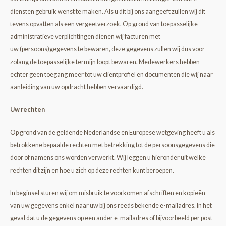
diensten gebruik wenst te maken. Als u dit bij ons aangeeft zullen wij dit
tevens opvatten als een vergeetverzoek. Op grond van toepasselijke
administratieve verplichtingen dienen wij facturen met
uw (persoons)gegevens te bewaren, deze gegevens zullen wij dus voor
zolang de toepasselijke termijn loopt bewaren. Medewerkers hebben
echter geen toegang meer tot uw cliëntprofiel en documenten die wij naar
aanleiding van uw opdracht hebben vervaardigd.
Uw rechten
Op grond van de geldende Nederlandse en Europese wetgeving heeft u als
betrokkene bepaalde rechten met betrekking tot de persoonsgegevens die
door of namens ons worden verwerkt. Wij leggen u hieronder uit welke
rechten dit zijn en hoe u zich op deze rechten kunt beroepen.
In beginsel sturen wij om misbruik te voorkomen afschriften en kopieën
van uw gegevens enkel naar uw bij ons reeds bekende e-mailadres. In het
geval dat u de gegevens op een ander e-mailadres of bijvoorbeeld per post