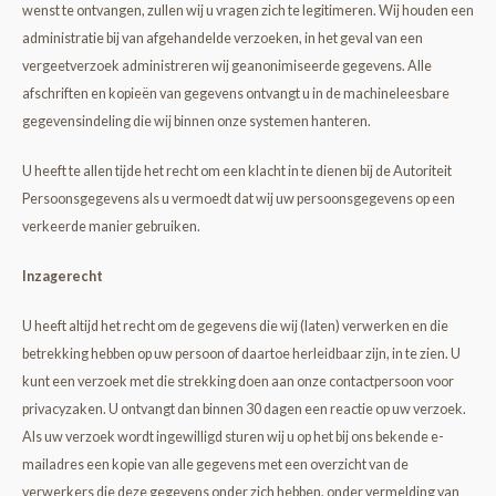
wenst te ontvangen, zullen wij u vragen zich te legitimeren. Wij houden een
administratie bij van afgehandelde verzoeken, in het geval van een
vergeetverzoek administreren wij geanonimiseerde gegevens. Alle
afschriften en kopieën van gegevens ontvangt u in de machineleesbare
gegevensindeling die wij binnen onze systemen hanteren.
U heeft te allen tijde het recht om een klacht in te dienen bij de Autoriteit
Persoonsgegevens als u vermoedt dat wij uw persoonsgegevens op een
verkeerde manier gebruiken.
Inzagerecht
U heeft altijd het recht om de gegevens die wij (laten) verwerken en die
betrekking hebben op uw persoon of daartoe herleidbaar zijn, in te zien. U
kunt een verzoek met die strekking doen aan onze contactpersoon voor
privacyzaken. U ontvangt dan binnen 30 dagen een reactie op uw verzoek.
Als uw verzoek wordt ingewilligd sturen wij u op het bij ons bekende e-
mailadres een kopie van alle gegevens met een overzicht van de
verwerkers die deze gegevens onder zich hebben, onder vermelding van