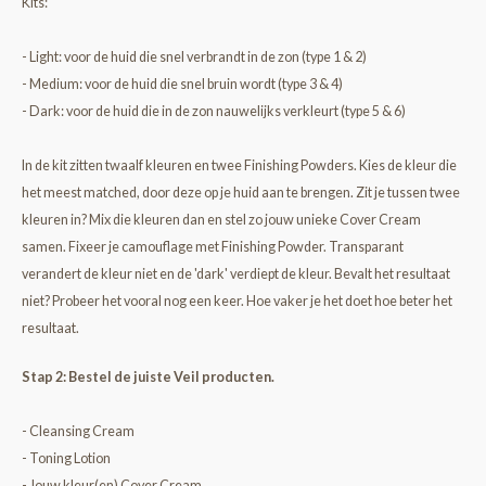
Kits:
- Light: voor de huid die snel verbrandt in de zon (type 1 & 2)
- Medium: voor de huid die snel bruin wordt (type 3 & 4)
- Dark: voor de huid die in de zon nauwelijks verkleurt (type 5 & 6)
In de kit zitten twaalf kleuren en twee Finishing Powders. Kies de kleur die
het meest matched, door deze op je huid aan te brengen. Zit je tussen twee
kleuren in? Mix die kleuren dan en stel zo jouw unieke Cover Cream
samen. Fixeer je camouflage met Finishing Powder. Transparant
verandert de kleur niet en de 'dark' verdiept de kleur. Bevalt het resultaat
niet? Probeer het vooral nog een keer. Hoe vaker je het doet hoe beter het
resultaat.
Stap 2: Bestel de juiste Veil producten.
- Cleansing Cream
- Toning Lotion
- Jouw kleur(en) Cover Cream