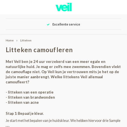
Hoofdmenu / over veil
Hoofdmenu / shop
Excellente service
Over Veil
Shop
Home
Litteken
Nieuwe klant
Onze klanten
Litteken camoufleren
Huid camouflage
Tutorials
Met Veil ben je 24 uur verzekerd van een meer egale en
natuurlijke huid. Je mag er zelfs mee zwemmen. Bovendien vlekt
de camouflage niet. Op Veil kun je vertrouwen mits je het op de
Huidverzorging
Resultaten
juiste manier aanbrengt. Welke littekens Veil allemaal
camoufleert?
Tattoo camouflage
Contact
- litteken van een operatie
- litteken van brandwonden
- litteken van acne
Stap 1: Bepaal je kleur.
Je start met het bepalen van je huidskleur. We hebben hiervoor drie Sample