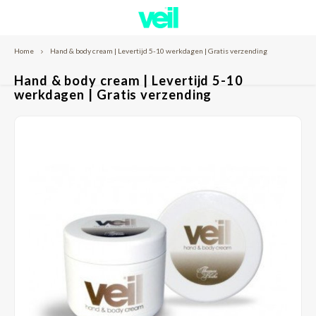
Home
Hand & body cream | Levertijd 5-10 werkdagen | Gratis verzending
Hoofdmenu / over veil
Hoofdmenu / shop
Over Veil
Shop
Hand & body cream | Levertijd 5-10
werkdagen | Gratis verzending
Nieuwe klant
Onze klanten
Huid camouflage
Tutorials
Huidverzorging
Resultaten
Tattoo camouflage
Contact