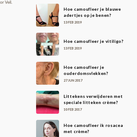
r Veil.
Hoe camoufleer je blauwe
adertjes op je benen?
13 FEB 2019
Hoe camoufleer je vitiligo?
13 FEB 2019
Hoe camoufleer je
ouderdomsvlekken?
27 JUN 2017
Littekens verwijderen met
speciale litteken crème?
10 FEB 2017
Hoe camoufleer ik rosacea
met crème?