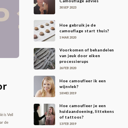
Camouflage advies
30 SEP 2023
Hoe gebruik je de
camouflage start thuis?
1 MAR 2020
Voorkomen of behandelen
van jeuk door eiken
processierups
26 FEB 2020
Hoe camoufleer ik een
or
wijnvlek?
18 MEI 2019
Hoe camoufleer je een
huidaandoening, littekens
 is Veil
of tattoos?
ar de
13 FEB 2019