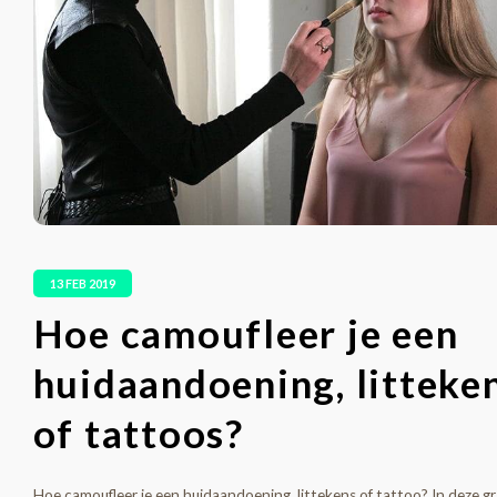
13 FEB 2019
Hoe camoufleer je een
huidaandoening, litteke
of tattoos?
Hoe camoufleer je een huidaandoening, littekens of tattoo? In deze gr