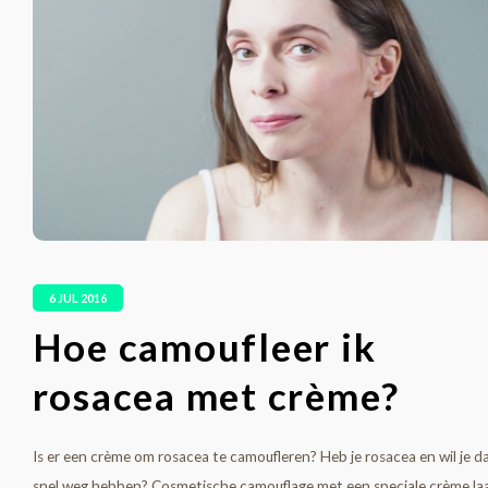
6 JUL 2016
Hoe camoufleer ik
rosacea met crème?
Is er een crème om rosacea te camoufleren? Heb je rosacea en wil je d
snel weg hebben? Cosmetische camouflage met een speciale crème la