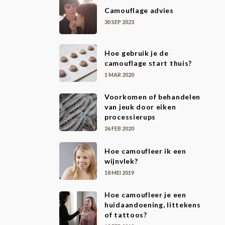
Camouflage advies
30 SEP 2023
Hoe gebruik je de
camouflage start thuis?
1 MAR 2020
Voorkomen of behandelen
van jeuk door eiken
processierups
26 FEB 2020
Hoe camoufleer ik een
wijnvlek?
18 MEI 2019
Hoe camoufleer je een
huidaandoening, littekens
of tattoos?