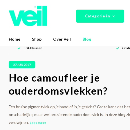
Categorieën
Home
Shop
Over Veil
Blog
50+ kleuren
Grat
27 JUN 2017
Hoe camoufleer je
ouderdomsvlekken?
Een bruine pigmentvlek op je hand of in je gezicht? Grote kans dat he
onschadelijke, maar wel ontsierende ouderdomsvlek is. In deze blog zie 
verdwijnen.
Lees meer