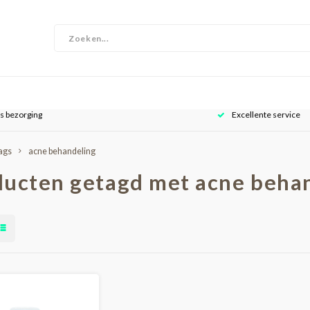
is bezorging
Excellente service
ags
acne behandeling
ucten getagd met acne beha