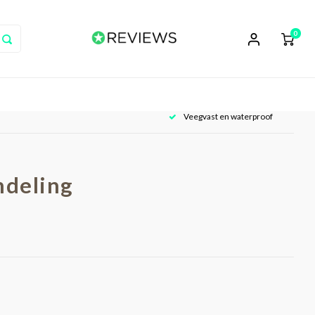
0
Veegvast en waterproof
ndeling