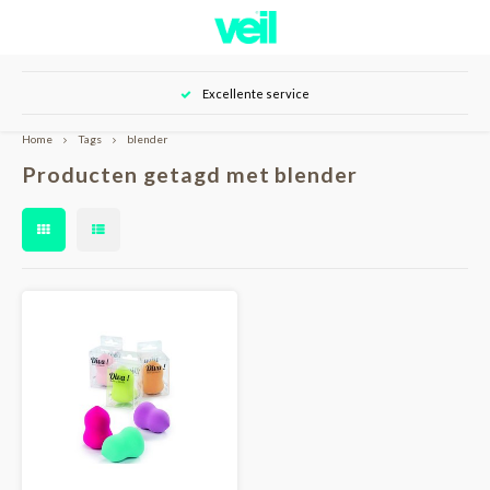
Hoofdmenu / over veil
Hoofdmenu / shop
Excellente service
Over Veil
Shop
Home
Tags
blender
Producten getagd met blender
Nieuwe klant
Onze klanten
Huid camouflage
Tutorials
Huidverzorging
Resultaten
Tattoo camouflage
Contact