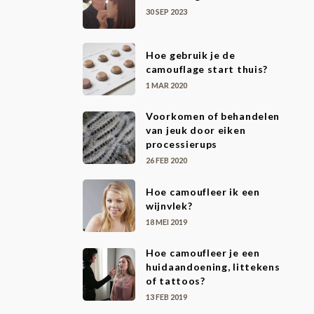
30 SEP 2023
Hoe gebruik je de
camouflage start thuis?
1 MAR 2020
Voorkomen of behandelen
van jeuk door eiken
processierups
26 FEB 2020
Hoe camoufleer ik een
wijnvlek?
18 MEI 2019
Hoe camoufleer je een
huidaandoening, littekens
of tattoos?
13 FEB 2019