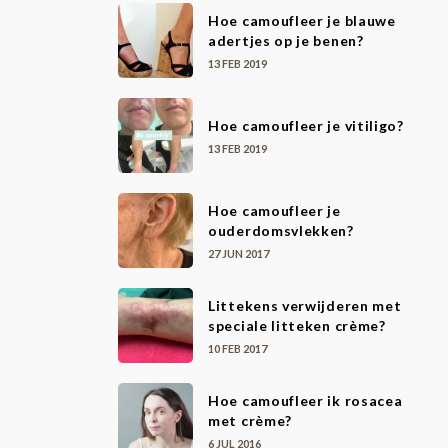
Hoe camoufleer je blauwe
adertjes op je benen?
13 FEB 2019
Hoe camoufleer je vitiligo?
13 FEB 2019
Hoe camoufleer je
ouderdomsvlekken?
27 JUN 2017
Littekens verwijderen met
speciale litteken crème?
10 FEB 2017
Hoe camoufleer ik rosacea
met crème?
6 JUL 2016