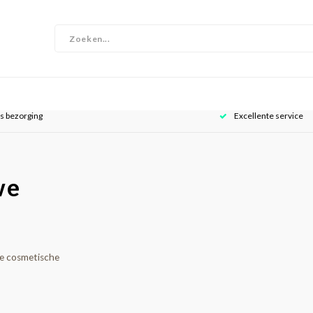
is bezorging
Excellente service
we
de cosmetische