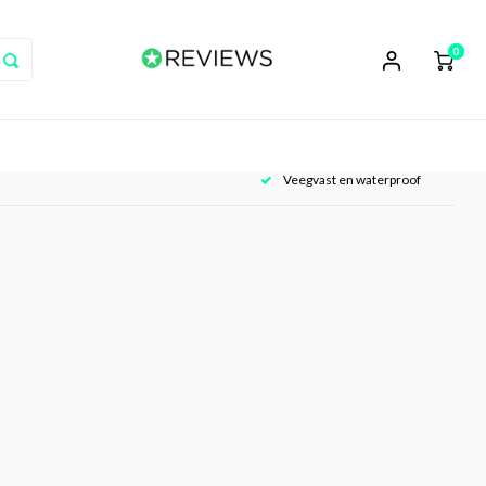
0
Veegvast en waterproof