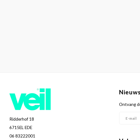
Nieuws
Ontvang de
Ridderhof 18
6715EL EDE
06 83222001