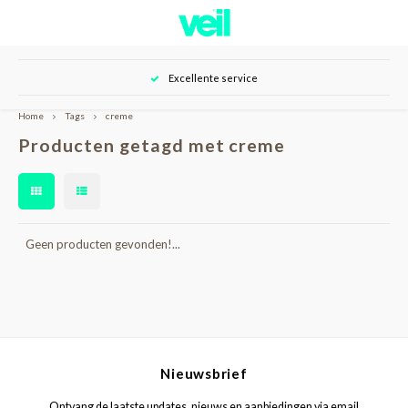
Hoofdmenu / over veil
Hoofdmenu / shop
Excellente service
Over Veil
Shop
Home
Tags
creme
Producten getagd met creme
Nieuwe klant
Onze klanten
Huid camouflage
Tutorials
Huidverzorging
Resultaten
Geen producten gevonden!...
Tattoo camouflage
Contact
Nieuwsbrief
Ontvang de laatste updates, nieuws en aanbiedingen via email