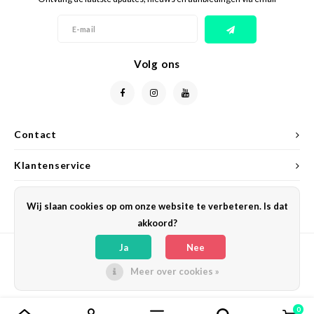
Volg ons
Contact
Klantenservice
Mijn account
Wij slaan cookies op om onze website te verbeteren. Is dat
akkoord?
Ja
Nee
Meer over cookies »
© Copyright 2026 Veil Cover Cream - Powered by
Lightspeed
- Theme by
Shopmonkey
0
Vergelijk producten
0